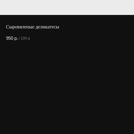
Сыровяленые деликатесы
950
р.
/
100 g